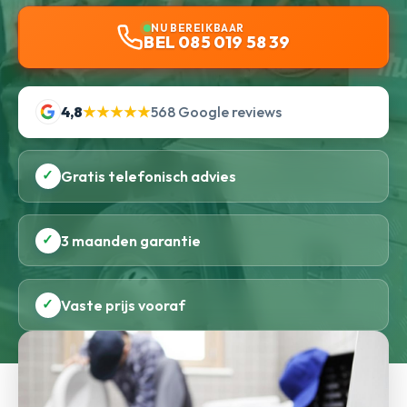
NU BEREIKBAAR
BEL 085 019 58 39
4,8
★★★★★
568 Google reviews
✓
Gratis telefonisch advies
✓
3 maanden garantie
✓
Vaste prijs vooraf