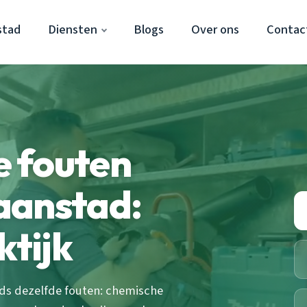
stad
Diensten
Blogs
Over ons
Contac
 fouten
aanstad:
ktijk
eds dezelfde fouten: chemische