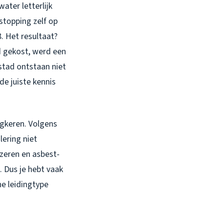
ater letterlijk
topping zelf op
. Het resultaat?
 gekost, werd een
stad ontstaan niet
de juiste kennis
ugkeren. Volgens
ering niet
jzeren en asbest-
. Dus je hebt vaak
ne leidingtype