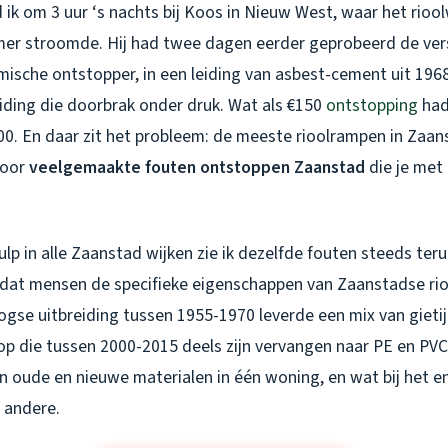
ik om 3 uur ‘s nachts bij Koos in Nieuw West, waar het rioolw
er stroomde. Hij had twee dagen eerder geprobeerd de vers
ische ontstopper, in een leiding van asbest-cement uit 1968
iding die doorbrak onder druk. Wat als €150
ontstopping
had
400. En daar zit het probleem: de meeste rioolrampen in Zaan
door
veelgemaakte fouten ontstoppen Zaanstad
die je met 
lp in alle Zaanstad wijken zie ik dezelfde fouten steeds ter
dat mensen de specifieke eigenschappen van Zaanstadse riol
ogse uitbreiding tussen 1955-1970 leverde een mix van gieti
op die tussen 2000-2015 deels zijn vervangen naar PE en PVC
n oude en nieuwe materialen in één woning, en wat bij het e
 andere.