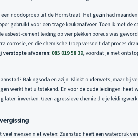
 een noodoproep uit de Hornstraat. Het gezin had maanden
per gebruikt voor een trage keukenafvoer. Toen ik met de c
de asbest-cement leiding op vier plekken poreus was gewor
tra corrosie, en die chemische troep versnelt dat proces dra
j verstopte afvoeren:
085 019 58 39
, voordat je met ontsto
Zaanstad? Bakingsoda en azijn. Klinkt ouderwets, maar bij v
gen werkt het uitstekend. En voor de oude leidingen: heet 
ig laten inwerken. Geen agressieve chemie die je leidingwer
vergissing
 veel mensen niet weten: Zaanstad heeft een waterdruk van 2