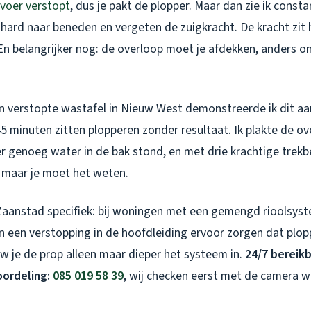
fvoer verstopt
, dus je pakt de plopper. Maar dan zie ik consta
ard naar beneden en vergeten de zuigkracht. De kracht zit h
n belangrijker nog: de overloop moet je afdekken, anders on
en verstopte wastafel in Nieuw West demonstreerde ik dit a
5 minuten zitten plopperen zonder resultaat. Ik plakte de o
er genoeg water in de bak stond, en met drie krachtige tre
, maar je moet het weten.
Zaanstad specifiek: bij woningen met een gemengd rioolsyste
an een verstopping in de hoofdleiding ervoor zorgen dat plo
w je de prop alleen maar dieper het systeem in.
24/7 bereik
oordeling:
085 019 58 39
, wij checken eerst met de camera 