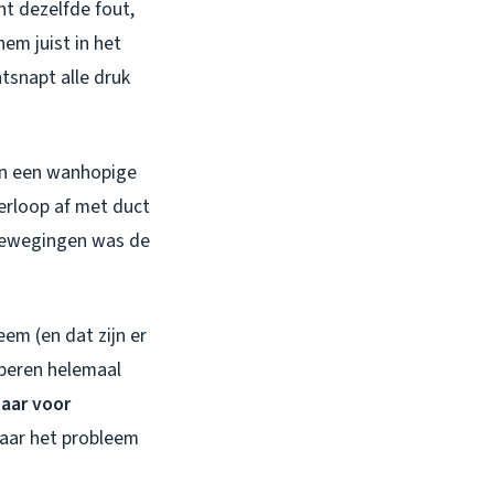
nt dezelfde fout,
em juist in het
tsnapt alle druk
an een wanhopige
verloop af met duct
kbewegingen was de
em (en dat zijn er
pperen helemaal
baar voor
waar het probleem