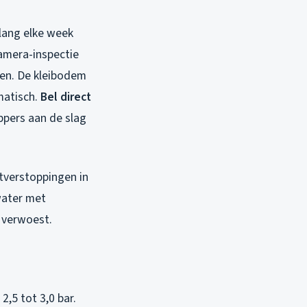
lang elke week
amera-inspectie
den. De kleibodem
matisch.
Bel direct
ppers aan de slag
etverstoppingen in
water met
k verwoest.
,5 tot 3,0 bar.