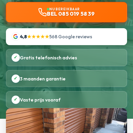
NU BEREIKBAAR
BEL 085 019 58 39
4,8
★★★★★
568 Google reviews
✓
Gratis telefonisch advies
✓
3 maanden garantie
✓
Vaste prijs vooraf