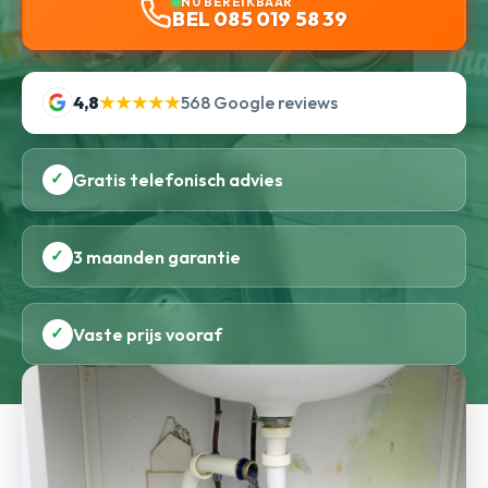
NU BEREIKBAAR
BEL 085 019 58 39
4,8
★★★★★
568 Google reviews
✓
Gratis telefonisch advies
✓
3 maanden garantie
✓
Vaste prijs vooraf